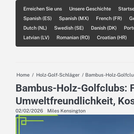
Skip
Erreichen Sie uns
Unsere Geschichte
Startse
to
content
Spanish (ES)
Spanish (MX)
French (FR)
G
Dutch (NL)
Swedish (SE)
Danish (DK)
Port
Latvian (LV)
Romanian (RO)
Croatian (HR)
Home
Holz-Golf-Schläger
Bambus-Holz-Golfclubs
Bambus-Holz-Golfclubs: Fl
Umweltfreundlichkeit, Ko
02/02/2026
Miles Kensington