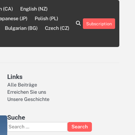
h (CA)
English (NZ)
apanese (JP)
Polish (PL)
Subscription
About
Contact
Cookie
Privacy
Sitemap
Terms
Bulgarian (BG)
Czech (CZ)
Us
Us
Policy
Policy
and
Conditions
Links
Alle Beiträge
Erreichen Sie uns
Unsere Geschichte
Suche
Search
for: