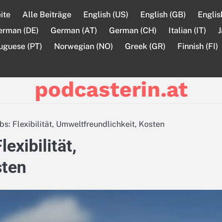
ite
Alle Beiträge
English (US)
English (GB)
Englis
erman (DE)
German (AT)
German (CH)
Italian (IT)
J
uguese (PT)
Norwegian (NO)
Greek (GR)
Finnish (FI)
podcasterin.at
: Flexibilität, Umweltfreundlichkeit, Kosten
exibilität,
sten