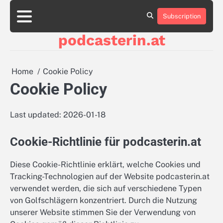
Skip
to
Subscription
About
Contact
Cookie
Privacy
Sitemap
Terms
content
Us
Us
Policy
Policy
and
podcasterin.at
Conditions
Home
Cookie Policy
Cookie Policy
Last updated: 2026-01-18
Cookie-Richtlinie für podcasterin.at
Diese Cookie-Richtlinie erklärt, welche Cookies und
Tracking-Technologien auf der Website podcasterin.at
verwendet werden, die sich auf verschiedene Typen
von Golfschlägern konzentriert. Durch die Nutzung
unserer Website stimmen Sie der Verwendung von